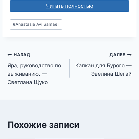
Читать полностью
Метки
#
Anastasia Avi Samaeli
записи:
Навигация
НАЗАД
ДАЛЕЕ
Яра, руководство по
Капкан для Бурого —
по
выживанию. —
Эвелина Шегай
записям
Светлана Щуко
Похожие записи