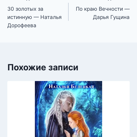
Навигация
30 золотых за
По краю Вечности —
по
истинную — Наталья
Дарья Гущина
записям
Дорофеева
Похожие записи