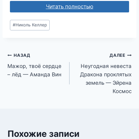
Читать полностью
Метки
#
Николь Келлер
записи:
Навигация
НАЗАД
ДАЛЕЕ
Мажор, твоё сердце
Неугодная невеста
по
– лёд — Аманда Вин
Дракона проклятых
записям
земель — Эйрена
Космос
Похожие записи