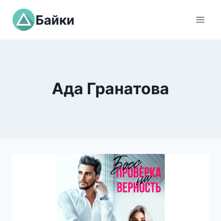
Перейти
Байки
к
содержимому
Ада Гранатова