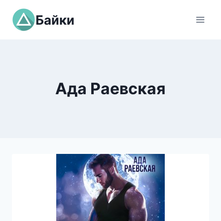
Перейти
Байки
к
содержимому
Ада Раевская