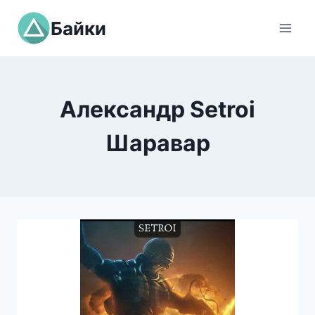
Перейти
Байки
к
содержимому
Александр Setroi
Шаравар