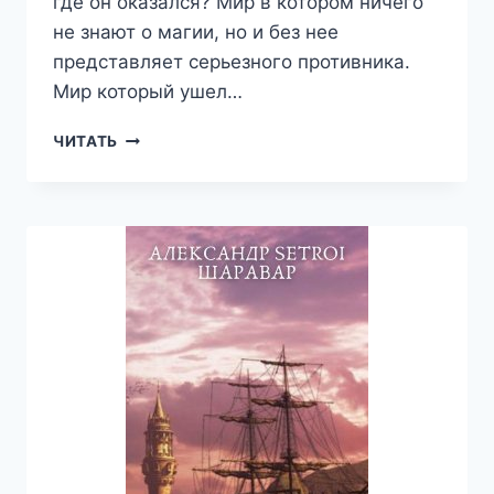
где он оказался? Мир в котором ничего
не знают о магии, но и без нее
представляет серьезного противника.
Мир который ушел…
МАГИЯ
ЧИТАТЬ
СРЕДИ
НАС.
ТОМ
2
—
АЛЕКСАНДР
SETROI
ШАРАВАР