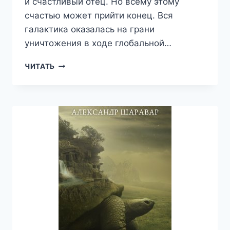
и счастливый отец. Но всему этому
счастью может прийти конец. Вся
галактика оказалась на грани
уничтожения в ходе глобальной…
ВЫЖИТЬ
ЧИТАТЬ
ЛЮБОЙ
ЦЕНОЙ.
ТОМ
3
—
АЛЕКСАНДР
SETROI
ШАРАВАР