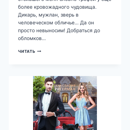
более кровожадного чудовища.
Дикарь, мужлан, зверь в
человеческом обличье… Да он
просто невыносим! Добраться до
обломков…
ДИКАРЬ
ЧИТАТЬ
С
ДРУГОЙ
ПЛАНЕТЫ
—
АНАСТАСИЯ
РИГЕРМАН