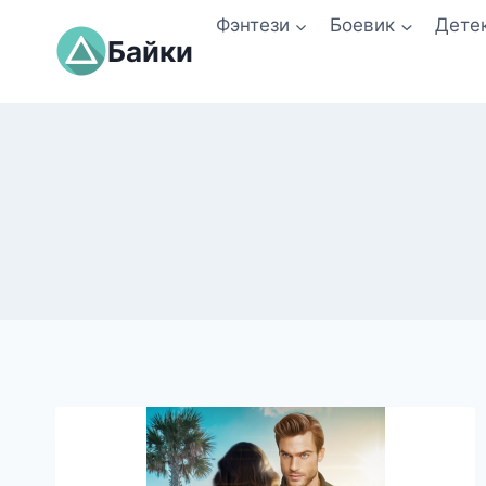
Перейти
Фэнтези
Боевик
Дете
к
Байки
содержимому