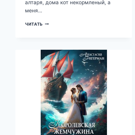
алтаря, дома кот некормленый, а
меня…
ВО
ЧИТАТЬ
ИМЯ
КОТИКОВ
И
ЛЮБВИ
—
АНАСТАСИЯ
РИГЕРМАН