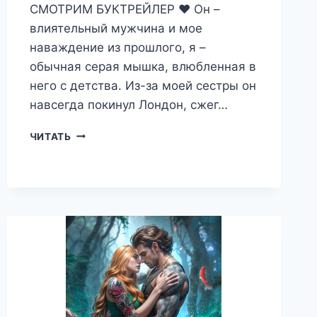
СМОТРИМ БУКТРЕЙЛЕР ❤️ Он –
влиятельный мужчина и мое
наваждение из прошлого, я –
обычная серая мышка, влюбленная в
него с детства. Из-за моей сестры он
навсегда покинул Лондон, сжег…
АНГЛИЙСКИЙ
ЧИТАТЬ
ЛОРД
И
НЕДОТРОГА
—
АНАСТАСИЯ
РИГЕРМАН