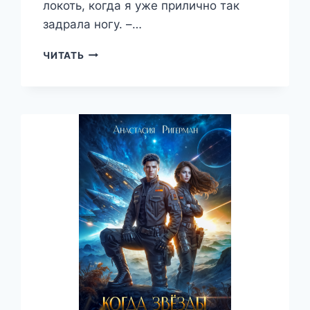
локоть, когда я уже прилично так
задрала ногу. –…
НАСЛЕДСТВО
ЧИТАТЬ
С
ХАРАКТЕРОМ
—
АНАСТАСИЯ
РИГЕРМАН