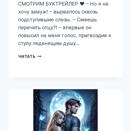
СМОТРИМ БУКТРЕЙЛЕР ❤️ – Но я не
хочу замуж! – вырвалось сквозь
подступившие слезы. – Смеешь
перечить отцу?! – впервые он
повысил на меня голос, пригвоздив к
стулу леденящим душу…
ДРАКОН
ЧИТАТЬ
В
МОЕМ
СЕРДЦЕ
—
АНАСТАСИЯ
РИГЕРМАН