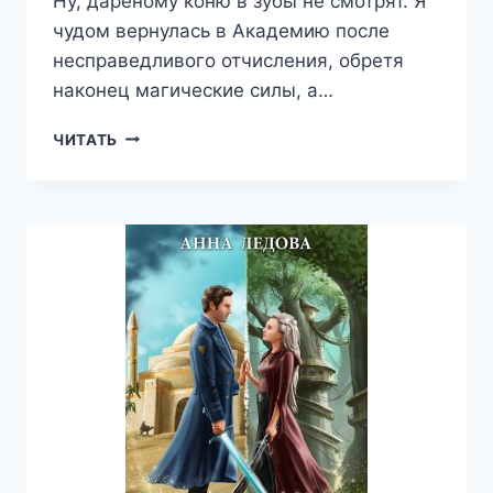
Ну, дарёному коню в зубы не смотрят. Я
чудом вернулась в Академию после
несправедливого отчисления, обретя
наконец магические силы, а…
РОВЕЛЬХЕЙМ
ЧИТАТЬ
2:
ПРАВО
НА
ЖИЗНЬ
—
АННА
ЛЕДОВА