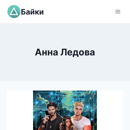
Перейти
Байки
к
содержимому
Анна Ледова