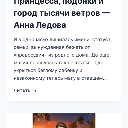
Принцесса, подонки и
город тысячи ветров —
Анна Ледова
Я в одночасье лишилась имени, статуса,
семьи, вынужденная бежать от
«правосудия» из родного дома. Да еще
магия проснулась так некстати… Где
укрыться беглому ребенку и
незаконному теперь магу в ставшем…
ПРИНЦЕССА,
ЧИТАТЬ
ПОДОНКИ
И
ГОРОД
ТЫСЯЧИ
ВЕТРОВ
—