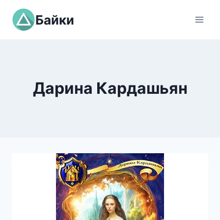
Перейти
Байки
к
содержимому
Дарина Кардашьян