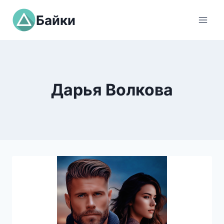
Перейти
Байки
к
содержимому
Дарья Волкова