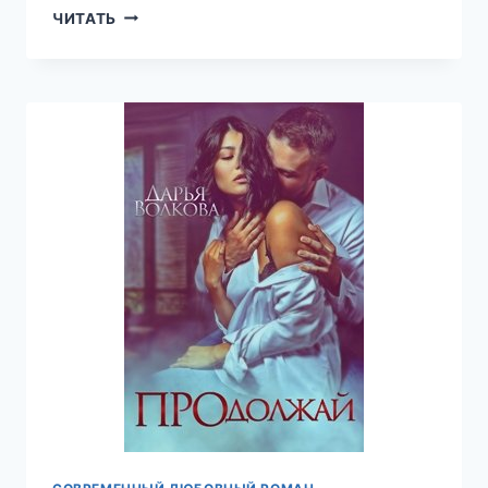
БАТЯ,
ЧИТАТЬ
БАТЮШКО
И
БЭМБИ
—
ДАРЬЯ
ВОЛКОВА