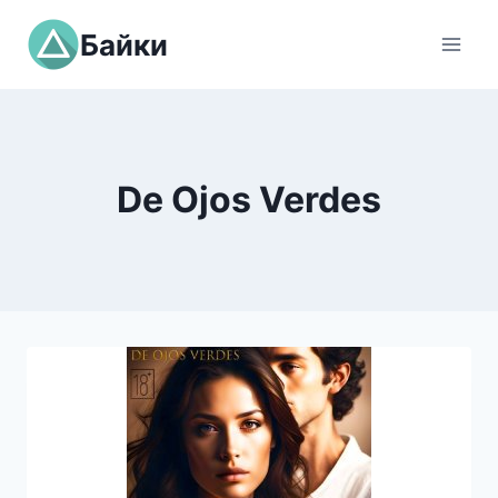
Перейти
Байки
к
содержимому
De Ojos Verdes