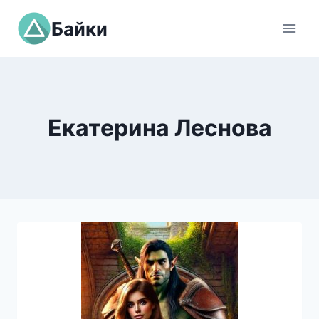
Перейти
Байки
к
содержимому
Екатерина Леснова