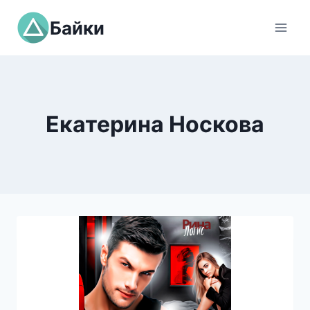
Перейти
Байки
к
содержимому
Екатерина Носкова