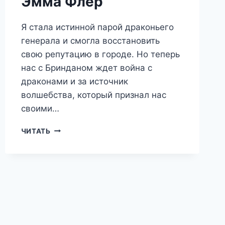
Эмма Флер
Я стала истинной парой драконьего
генерала и смогла восстановить
свою репутацию в городе. Но теперь
нас с Бринданом ждет война с
драконами и за источник
волшебства, который признал нас
своими…
ПОПАДАНКА
ЧИТАТЬ
ДЛЯ
ДРАКОНЬЕГО
ГЕНЕРАЛА.
БИТВА
ЗА
СВАДЬБУ
—
ЭММА
ФЛЕР