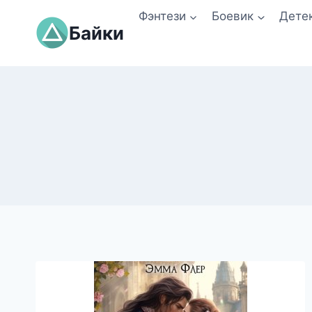
Перейти
Фэнтези
Боевик
Дете
к
Байки
содержимому