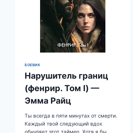
БОЕВИК
Нарушитель границ
(фенрир. Том I) —
Эмма Райц
Ты всегда в пяти минутах от смерти.
Каждый твой следующий вдох
обнуляет этот таймер. Хотя я бы