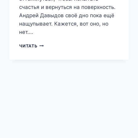
счастья и вернуться на поверхность.
Андрей Давыдов своё дно пока ещё
нащупывает. Кажется, вот оно, но
нет….
КОЛЛЕКЦИОНЕР
ЧИТАТЬ
ОШИБОК
(ФЕНРИР.
ТОМ
II)
—
ЭММА
РАЙЦ