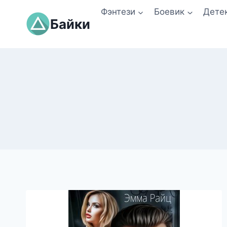
Перейти
Фэнтези
Боевик
Дете
к
Байки
содержимому