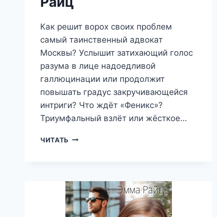
Райц
Как решит ворох своих проблем
самый таинственный адвокат
Москвы? Услышит затихающий голос
разума в лице надоедливой
галлюцинации или продолжит
повышать градус закручивающейся
интриги? Что ждёт «Феникс»?
Триумфальный взлёт или жёсткое…
АДВОКАТСКАЯ
ЧИТАТЬ
ТАЙНА
—
ТОМ
II.
ВОСКРЕШАЯ
ПРАХ
И