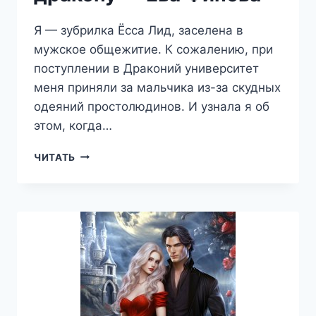
Я — зубрилка Ёсса Лид, заселена в
мужское общежитие. К сожалению, при
поступлении в Драконий университет
меня приняли за мальчика из-за скудных
одеяний простолюдинов. И узнала я об
этом, когда…
ОБЩАЖНЫЙ
ЧИТАТЬ
КОНФУЗ,
ИЛИ
ЗУБРИЛКА
НЕ
ЧЕТА
ДРАКОНУ
—
ЕВА
ФИНОВА