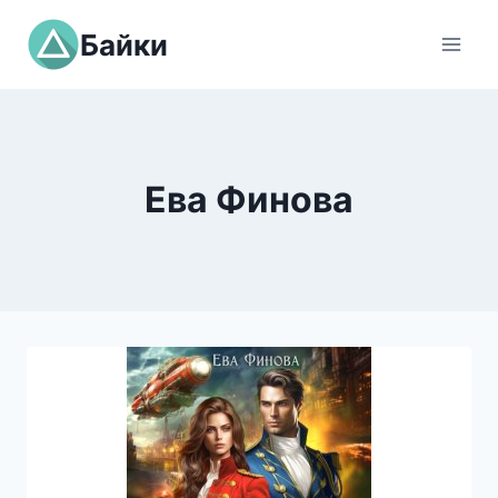
Перейти
Байки
к
содержимому
Ева Финова