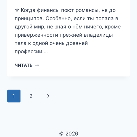
⚜️ Когда финансы поют романсы, не до
принципов. Особенно, если ты попала в
другой мир, не зная о нём ничего, кроме
приверженности прежней владелицы
тела к одной очень древней
профессии….
СОДЕРЖАНКА
ЧИТАТЬ
ГЕРЦОГА
—
ЕВА
ФИНОВА
Навигация
1
2
Следующая
по
страница
страницам
© 2026