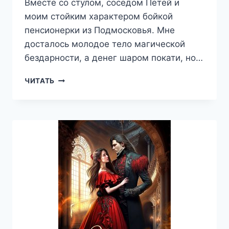
Вместе со стулом, соседом Петей и
моим стойким характером бойкой
пенсионерки из Подмосковья. Мне
досталось молодое тело магической
бездарности, а денег шаром покати, но…
(НЕУ)
ЧИТАТЬ
ДАЧНИЦА,
ИЛИ
ЗОМБИ-
СЕМЕЙКА
НАВЕДЁТ
ПОРЯДОК
—
ЕВА
ФИНОВА