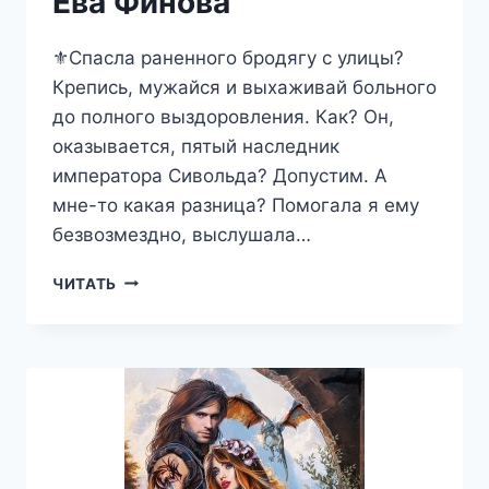
Ева Финова
⚜️Спасла раненного бродягу с улицы?
Крепись, мужайся и выхаживай больного
до полного выздоровления. Как? Он,
оказывается, пятый наследник
императора Сивольда? Допустим. А
мне-то какая разница? Помогала я ему
безвозмездно, выслушала…
ТРАКТИРНЫЕ
ЧИТАТЬ
ШАЛОСТИ
—
ЕВА
ФИНОВА