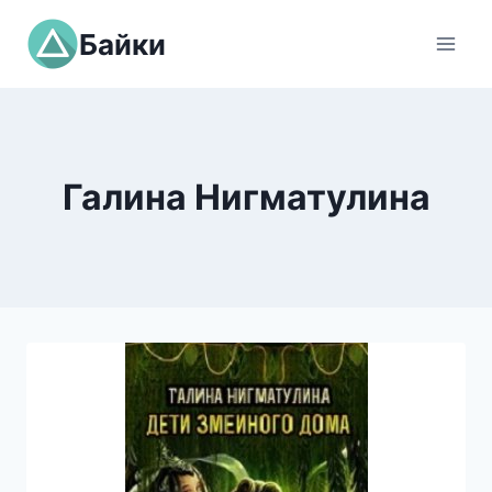
Перейти
Байки
к
содержимому
Галина Нигматулина