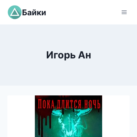
Перейти
Байки
к
содержимому
Игорь Ан