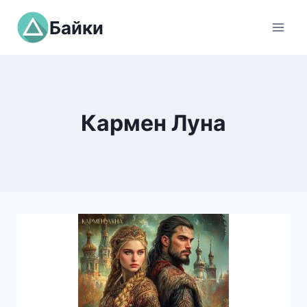
Перейти
Байки
к
содержимому
Кармен Луна