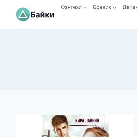
Перейти
Фэнтези
Боевик
Дете
к
Байки
содержимому