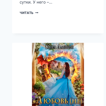
сутки. У него –…
24
ЧИТАТЬ
ДНЯ
НА
ЛЮБОВЬ
—
КИРА
ЛАНВИН