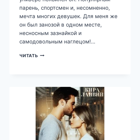
парень, спортсмен и, несомненно,
мечта многих девушек. Для меня же
он был занозой в одном месте,
несносным зазнайкой и
самодовольным наглецом!…
КНЯЗЕВ,
ЧИТАТЬ
НЕ
БЕСИ!
—
КИРА
ЛАНВИН