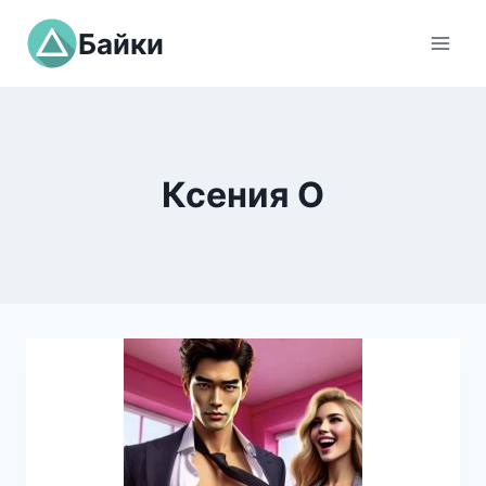
Перейти
Байки
к
содержимому
Ксения О