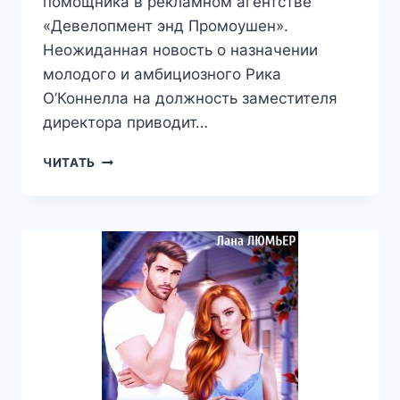
помощника в рекламном агентстве
«Девелопмент энд Промоушен».
Неожиданная новость о назначении
молодого и амбициозного Рика
О’Коннелла на должность заместителя
директора приводит…
БОСС
ЧИТАТЬ
И
ЕГО
СТРОПТИВАЯ
ПОМОЩНИЦА
—
ЛАНА
ЛЮМЬЕР