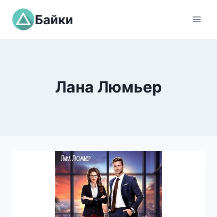
Перейти
Байки
к
содержимому
Лана Люмьер