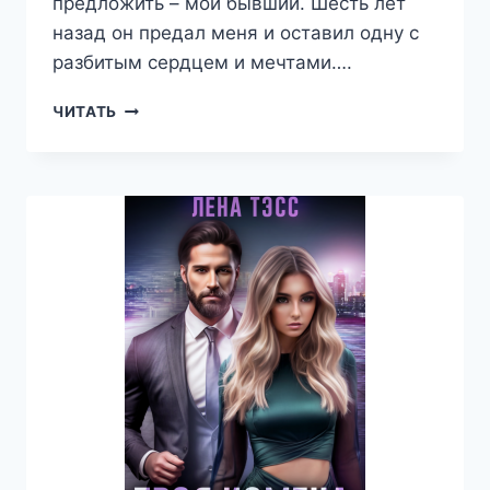
предложить – мой бывший. Шесть лет
назад он предал меня и оставил одну с
разбитым сердцем и мечтами….
БЫВШИЕ.
ЧИТАТЬ
ВСЕГДА
БУДЕШЬ
МОЕЙ
—
ЛЕНА
ТЭСС