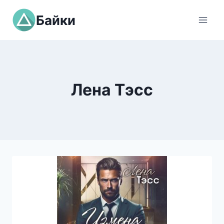
Перейти
Байки
к
содержимому
Лена Тэсс