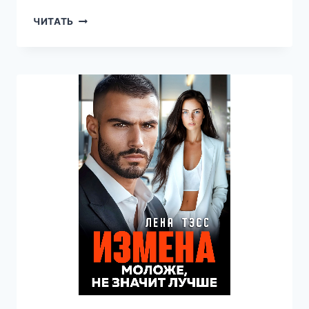
ИЗМЕНА.
ЧИТАТЬ
ЛОЖЬ,
БОЛЬ
И
СЛЁЗЫ
—
ЛЕНА
ТЭСС