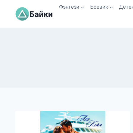
Перейти
Фэнтези
Боевик
Дете
к
Байки
содержимому