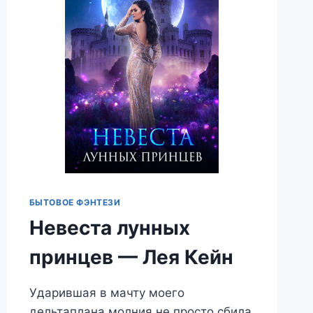
БЫТОВОЕ ФЭНТЕЗИ
Невеста лунных
принцев — Лея Кейн
Ударившая в мачту моего
дельтаплана молния не просто сбила