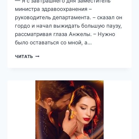
— Я с завтрашнего дня заместитель
министра здравоохранения –
руководитель департамента. – сказал он
гордо и начал выжидать большую паузу,
рассматривая глаза Анжелы. – Нужно
было оставаться со мной, а…
СПАСИ
ЧИТАТЬ
(НЕ)
МОЮ
МЕЧТУ
—
МАРГАРИТА
АНТОНОВСКАЯ