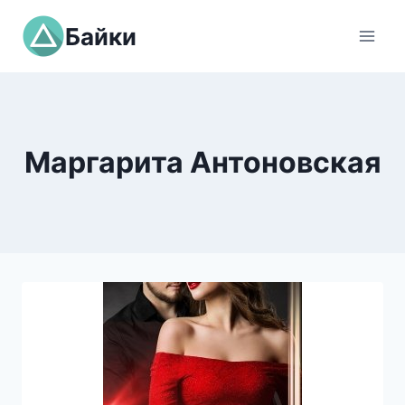
Перейти
Байки
к
содержимому
Маргарита Антоновская