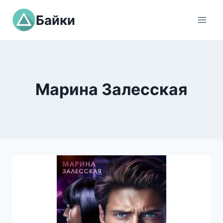
Перейти
Байки
к
содержимому
Марина Залесская