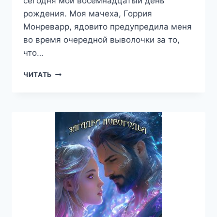
сегодня мой восемнадцатый день
рождения. Моя мачеха, Горрия
Монреварр, ядовито предупредила меня
во время очередной выволочки за то,
что…
ОХОТА
ЧИТАТЬ
НА
РЕКТОРА-
ДРАКОНА
—
НАТАЛЬЯ
ЕКИМОВА