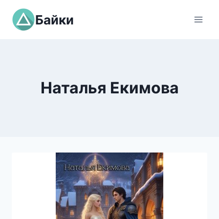
Перейти
Байки
к
содержимому
Наталья Екимова