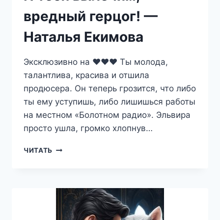
вредный герцог! —
Наталья Екимова
Эксклюзивно на ❤️❤️❤️ Ты молода,
талантлива, красива и отшила
продюсера. Он теперь грозится, что либо
ты ему уступишь, либо лишишься работы
на местном «Болотном радио». Эльвира
просто ушла, громко хлопнув…
И
ЧИТАТЬ
ТЕБЯ
ВЫЛЕЧИМ,
ВРЕДНЫЙ
ГЕРЦОГ!
—
НАТАЛЬЯ