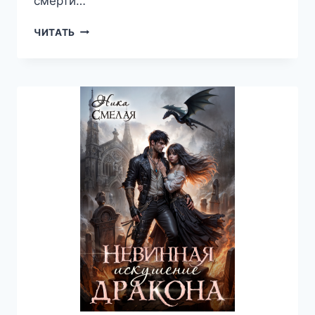
смерти…
НАЛОЖНИЦА
ЧИТАТЬ
С
ИЗЪЯНОМ,
ИЛИ
ПРИНЦЕССА
ХОДИТ
ПЕРВОЙ
—
НИКА
СМЕЛАЯ