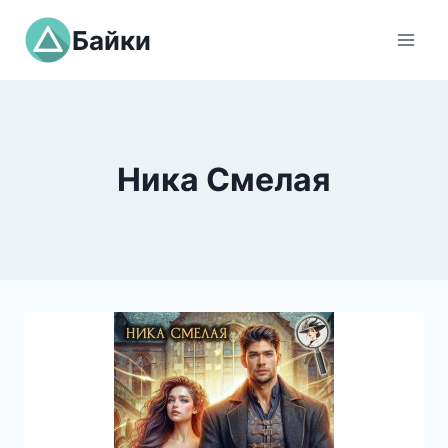
Перейти
Байки
к
содержимому
Ника Смелая