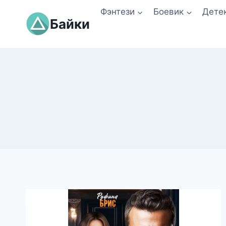
Перейти
Фэнтези
Боевик
Дете
к
Байки
содержимому