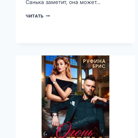
Санька заметит, она может…
РАЗВОД
ЧИТАТЬ
ИЩУ
ПАПУ
ДЛЯ
ЯГОДКИ
—
РУФИНА
БРИС