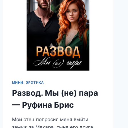
МИНИ: ЭРОТИКА
Развод. Мы (не) пара
— Руфина Брис
Мой отец попросил меня выйти
замуж за Макара, сына его друга.