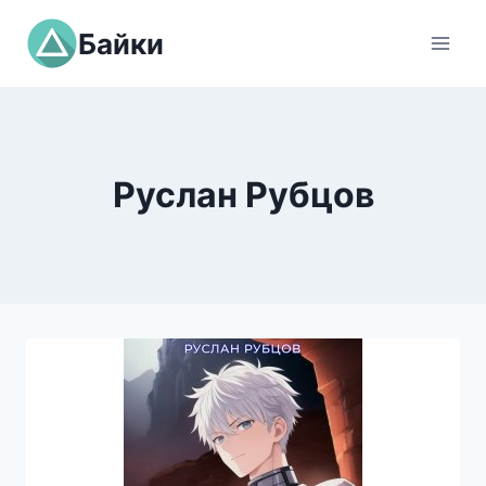
Перейти
Байки
к
содержимому
Руслан Рубцов