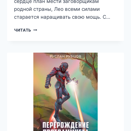
сердце план мести заговорщикам
родной страны, Лео всеми силами
старается наращивать свою мощь. С…
ПЕРЕРОЖДЕНИЕ
ЧИТАТЬ
ПРОГРАММИСТА
В
МИРЕ
МАГИИ.
ТОМ
2
—
РУСЛАН
РУБЦОВ