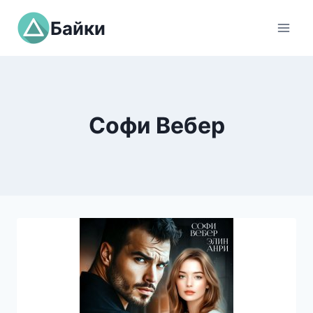
Перейти
Байки
к
содержимому
Софи Вебер