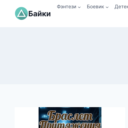
Перейти
Фэнтези
Боевик
Дете
к
Байки
содержимому