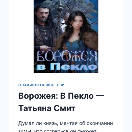
СЛАВЯНСКОЕ ФЭНТЕЗИ
Ворожея: В Пекло —
Татьяна Смит
Думал ли князь, мечтая об окончании
зимы, что согреться он сможет