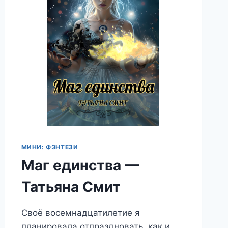
МИНИ: ФЭНТЕЗИ
Маг единства —
Татьяна Смит
Своё восемнадцатилетие я
планировала отпраздновать, как и