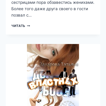
сестрицами пора обзавестись женихами.
Более того даже друга своего в гости
позвал с…
ПЕРЕПОЛОХ
ЧИТАТЬ
В
НОВОГОДЬЕ,
ИЛИ
КАК
ПРИНЦЕССЫ
ЖЕНИХОВ
ОТВАЖИВАЛИ
—
ТАТЬЯНА
ЗАХАРОВА