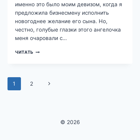
именно это было моим девизом, когда я
предложила бизнесмену исполнить
новогоднее желание его сына. Но,
честно, голубые глазки этого ангелочка
меня очаровали с…
НЯНЯ
ЧИТАТЬ
НА
ПОЛСТАВКИ,
ИЛИ
КАК
Навигация
1
2
Следующая
Я
СНЕГУРОЧКОЙ
по
страница
ПОДРАБАТЫВАЛА
—
страницам
ТАТЬЯНА
ЗАХАРОВА
© 2026