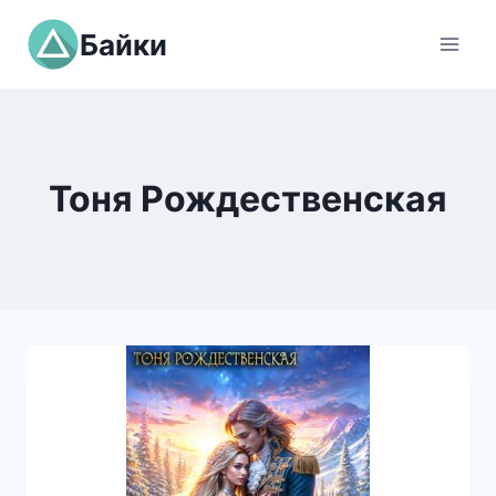
Перейти
Байки
к
содержимому
Тоня Рождественская