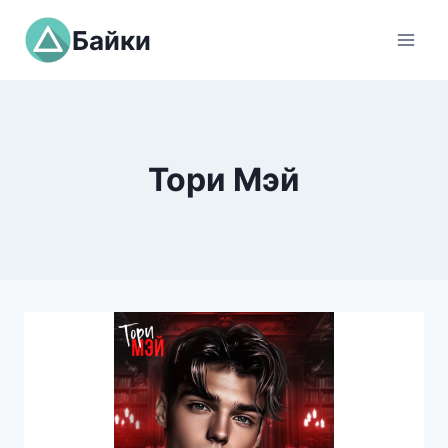
Перейти
Байки
к
содержимому
Тори Мэй