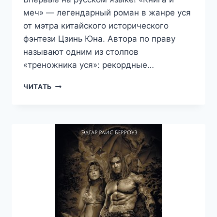
меч» — легендарный роман в жанре уся
от мэтра китайского исторического
фэнтези Цзинь Юна. Автора по праву
называют одним из столпов
«треножника уся»: рекордные…
КНИГА
ЧИТАТЬ
И
МЕЧ.
ТОМ
2
—
ВАЛЕРИЙ
АТАМАШКИН