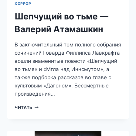
ХОРРОР
Шепчущий во тьме —
Валерий Атамашкин
В заключительный том полного собрания
сочинений Говарда Филлипса Лавкрафта
вошли знаменитые повести «Шепчущий
во тьме» и «Мгла над Иннсмутом», а
также подборка рассказов во главе с
культовым «Дагоном». Бессмертные
произведения…
ШЕПЧУЩИЙ
ЧИТАТЬ
ВО
ТЬМЕ
—
ВАЛЕРИЙ