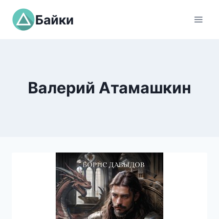
Перейти
Байки
к
содержимому
Валерий Атамашкин