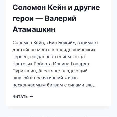
Соломон Кейн и другие
герои — Валерий
Атамашкин
Соломон Кейн, «Бич Божий», занимает
достойное место в плеяде эпических
героев, созданных гением «отца
фэнтези» Роберта Ирвина Говарда.
Пуританин, блестяще владеющий
шпагой и посвятивший жизнь
нескончаемым битвам с силами зла,…
СОЛОМОН
ЧИТАТЬ
КЕЙН
И
ДРУГИЕ