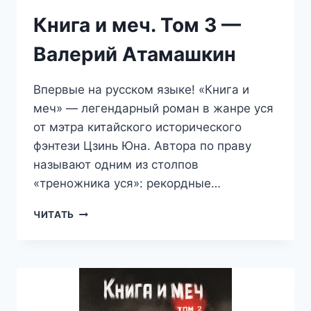
Книга и меч. Том 3 —
Валерий Атамашкин
Впервые на русском языке! «Книга и
меч» — легендарный роман в жанре уся
от мэтра китайского исторического
фэнтези Цзинь Юна. Автора по праву
называют одним из столпов
«треножника уся»: рекордные…
КНИГА
ЧИТАТЬ
И
МЕЧ.
ТОМ
3
—
ВАЛЕРИЙ