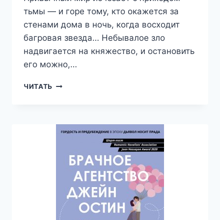
тьмы — и горе тому, кто окажется за
стенами дома в ночь, когда восходит
багровая звезда… Небывалое зло
надвигается на княжество, и остановить
его можно,…
ЗАКЛЯТИЕ.
ЧИТАТЬ
ИСТОРИИ
О
МАГАХ:
РАССКАЗЫ
И
ПОВЕСТИ
—
ВАЛЕРИЙ
АТАМАШКИН