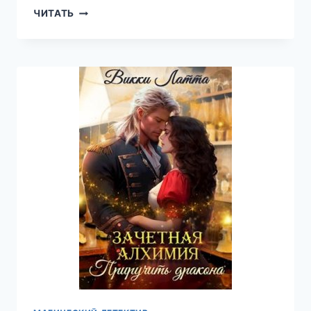
Я
ЧИТАТЬ
—
МАГ
ОГНЯ!
—
ВИККИ
ЛАТТА