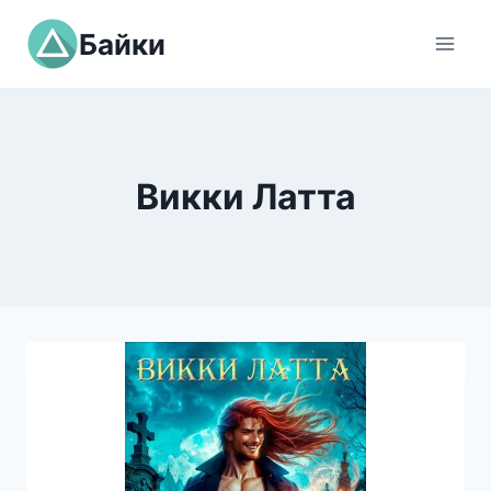
Перейти
Байки
к
содержимому
Викки Латта