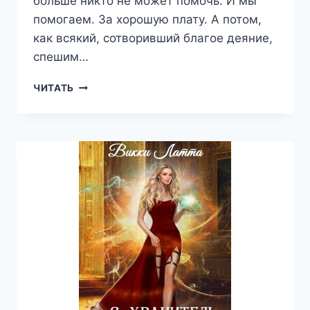
больше никто не может помочь. И мы
помогаем. За хорошую плату. А потом,
как всякий, сотворивший благое деяние,
спешим…
ДИРК
ЧИТАТЬ
ЛАЙЕР.
МОЕ
ТЕМНЕЙШЕСТВО
—
ВИККИ
ЛАТТА