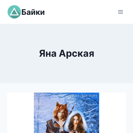
Перейти
Байки
к
содержимому
Яна Арская