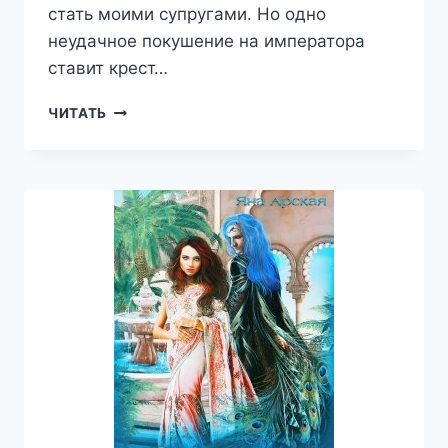
стать моими супругами. Но одно
неудачное покушение на императора
ставит крест…
Я
ЧИТАТЬ
И
МОИ
ХИЩНИКИ
—
ЯНА
АРСКАЯ