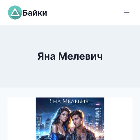
Перейти
Байки
к
содержимому
Яна Мелевич