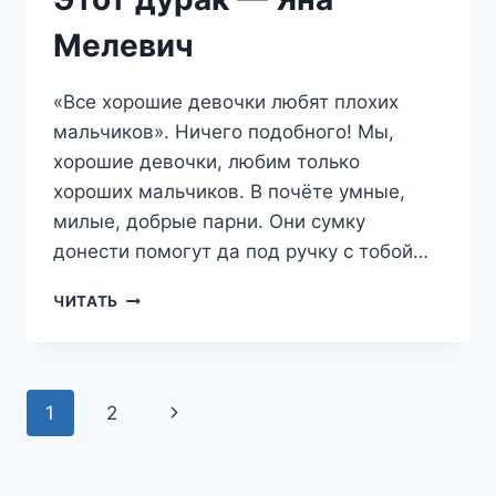
Мелевич
«Все хорошие девочки любят плохих
мальчиков». Ничего подобного! Мы,
хорошие девочки, любим только
хороших мальчиков. В почёте умные,
милые, добрые парни. Они сумку
донести помогут да под ручку с тобой…
ЭТОТ
ЧИТАТЬ
ДУРАК
—
ЯНА
МЕЛЕВИЧ
Навигация
1
2
Следующая
по
страница