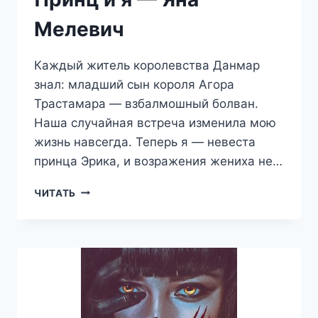
Мелевич
Каждый житель королевства Данмар
знал: младший сын короля Агора
Трастамара — взбалмошный болван.
Наша случайная встреча изменила мою
жизнь навсегда. Теперь я — невеста
принца Эрика, и возражения жениха не…
ПРИНЦ
ЧИТАТЬ
И
Я
—
ЯНА
МЕЛЕВИЧ