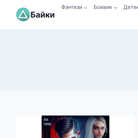
Перейти
Фэнтези
Боевик
Дете
к
Байки
содержимому