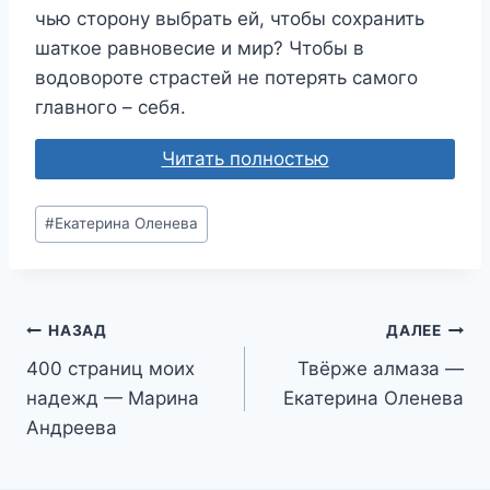
чью сторону выбрать ей, чтобы сохранить
шаткое равновесие и мир? Чтобы в
водовороте страстей не потерять самого
главного – себя.
Читать полностью
Метки
#
Екатерина Оленева
записи:
Навигация
НАЗАД
ДАЛЕЕ
400 страниц моих
Твёрже алмаза —
по
надежд — Марина
Екатерина Оленева
записям
Андреева