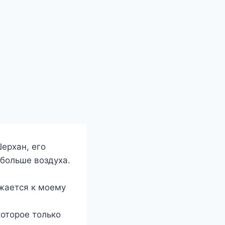
ерхан, его
 больше воздуха.
ижается к моему
которое только