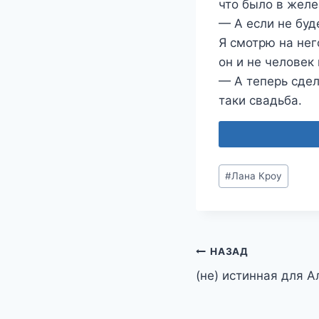
что было в желе
— А если не буд
Я смотрю на нег
он и не человек
— А теперь сдел
таки свадьба.
Метки
#
Лана Кроу
записи:
Навигация
НАЗАД
(не) истинная для 
по
записям