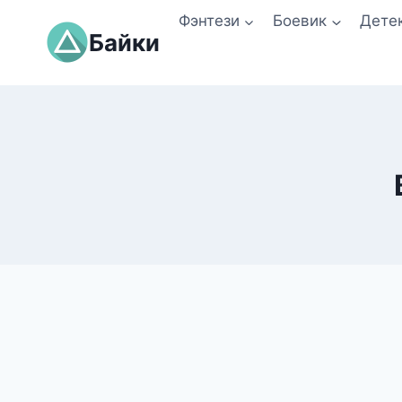
Перейти
Фэнтези
Боевик
Дете
к
Байки
содержимому