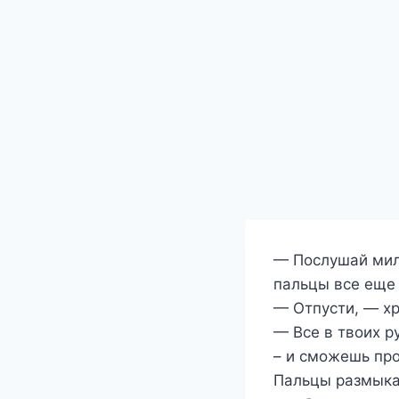
— Послушай мила
пальцы все еще 
— Отпусти, — хр
— Все в твоих р
– и сможешь пр
Пальцы размыкаю