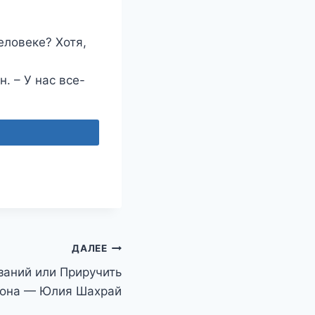
еловеке? Хотя,
. – У нас все-
ДАЛЕЕ
заний или Приручить
она — Юлия Шахрай