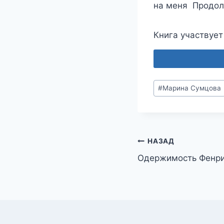
на меня Продолж
Книга участвует 
Метки
#
Марина Сумцова
записи:
Навигация
НАЗАД
Одержимость Фенри
по
записям