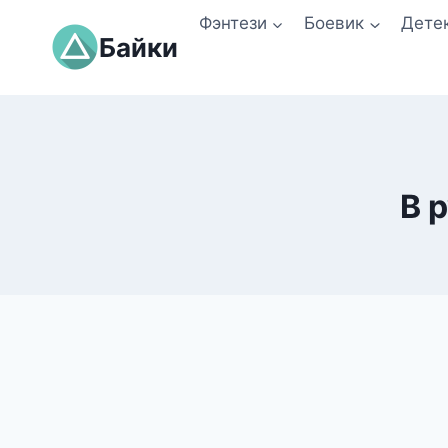
Перейти
Фэнтези
Боевик
Дете
к
Байки
содержимому
В 