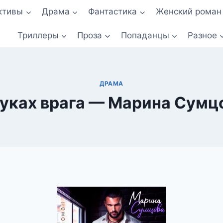
ктивы
Драма
Фантастика
Женский роман
Триллеры
Проза
Попаданцы
Разное
ДРАМА
руках врага — Марина Сумц