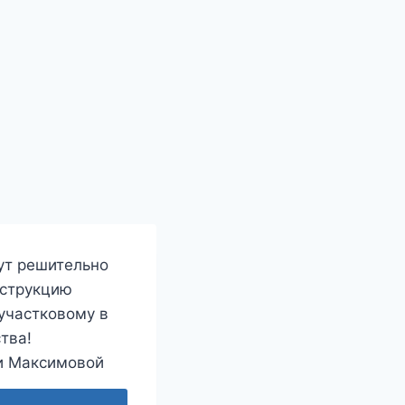
гут решительно
нструкцию
участковому в
тва!
ии Максимовой