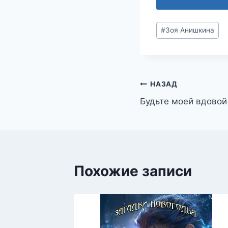
Метки
#
Зоя Анишкина
записи:
Навигация
НАЗАД
Будьте моей вдово
по
записям
Похожие записи