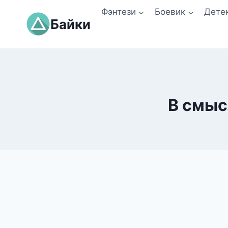
Перейти
Фэнтези
Боевик
Дете
к
Байки
содержимому
В смыс