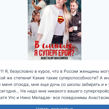
?! Я, безусловно в курсе, что в России женщины мо
акой же степени! Какие такие суперспособности? А и
меня отсюда, мне еще дочь со школы забирать и к 
сегодня… Не надо мне никакого вашего супергеройс
Катя Упс и Нино Меладзе- все псевдонимы Анастас
Читать полностью