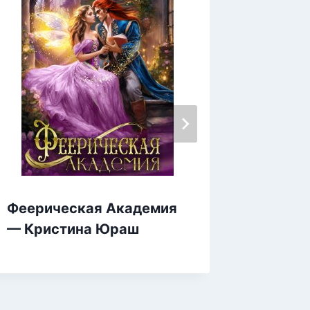
Феерическая Академия
Салон 
— Кристина Юраш
бабочк
Гуркал