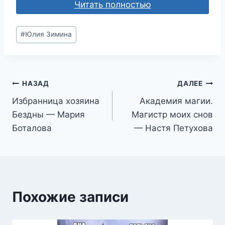
Читать полностью
Метки
#
Юлия Зимина
записи:
Навигация
НАЗАД
ДАЛЕЕ
Избранница хозяина
Академия магии.
по
Бездны — Мария
Магистр моих снов
записям
Боталова
— Настя Петухова
Похожие записи