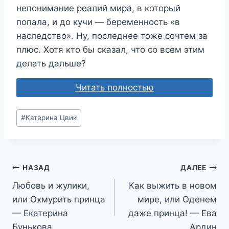
непонимание реалий мира, в который
попала, и до кучи — беременность «в
наследство». Ну, последнее тоже сочтем за
плюс. Хотя кто бы сказал, что со всем этим
делать дальше?
Читать полностью
Метки
#
Катерина Цвик
записи:
Навигация
НАЗАД
ДАЛЕЕ
Любовь и жулики,
Как выжить в новом
по
или Охмурить принца
мире, или Оденем
записям
— Екатерина
даже принца! — Ева
Бунькова
Ардин