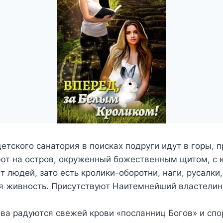
детского санатория в поисках подруги идут в горы, 
ют на остров, окруженный божественным щитом, с 
ет людей, зато есть кролики-оборотни, наги, русалки
ая живность. Присутствуют Наитемнейший властелин
ва радуются свежей крови «посланниц Богов» и спор