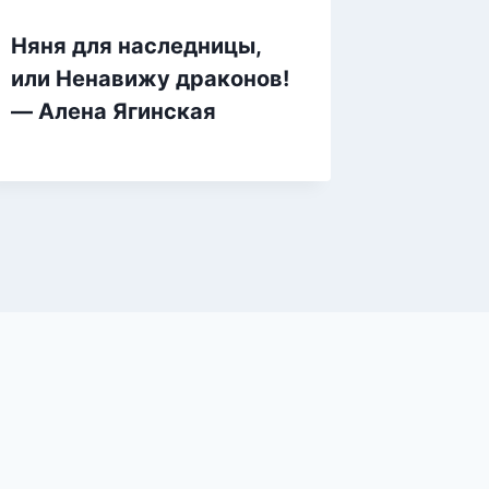
Няня для наследницы,
Послед
или Ненавижу драконов!
попада
— Алена Ягинская
Золушк
Ягинск