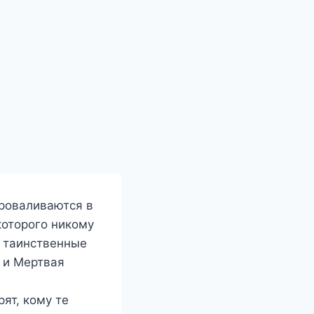
проваливаются в
которого никому
, таинственные
 и Мертвая
ят, кому те