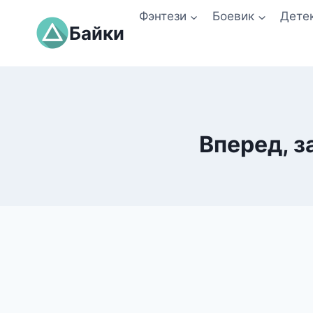
Перейти
Фэнтези
Боевик
Дете
к
Байки
содержимому
Вперед, з