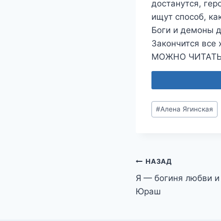
достанутся, гер
ищут способ, ка
Боги и демоны 
Закончится все 
МОЖНО ЧИТАТЬ
Метки
#
Алена Ягинская
записи:
Навигация
НАЗАД
Я — богиня любви и
по
Юраш
записям