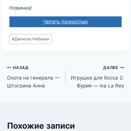
Новинка!
Читать полностью
Метки
#
Дилноза Набихан
записи:
Навигация
НАЗАД
ДАЛЕЕ
Охота на генерала —
Игрушка для босса 2:
по
Штогрина Анна
Фурия — Iva La Rey
записям
Похожие записи