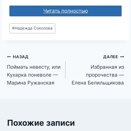
Читать полностью
Метки
#
Надежда Соколова
записи:
Навигация
НАЗАД
ДАЛЕЕ
Поймать невесту, или
Избранная из
по
Кухарка поневоле —
пророчества —
записям
Марина Ружанская
Елена Белильщикова
Похожие записи