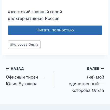
#жестокий главный герой
#альтернативная Россия
Читать полностью
Метки
#
Которова Ольга
записи:
Навигация
НАЗАД
ДАЛЕЕ
Офисный тиран —
(не) мой
по
Юлия Бузакина
единственный —
записям
Которова Ольга